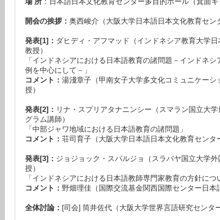
場 所
：日本語日本文化教育センター多目的ホール（箕面キ
開会の挨拶：
奥西峻介（大阪大学日本語日本文化教育セン
発表[1]：
ダヒディ・アフマッド（インドネシア教育大学日
教授）
「インドネシアにおける日本語教育の諸問題－インドネシ
例を中心にして－」
コメント：
湯淺章子（甲南女子大学多文化コミュニケーシ
授）
発表[2]：
リナ・スプリアタナニンシー（スマラン国立大学
グラム講師）
「中部ジャワ地域における日本語教育の諸問題」
コメント：
荘司育子（大阪大学日本語日本文化教育センタ
発表[3]：
ジョジョック・スパルジョ（スラバヤ国立大学外
授）
「インドネシアにおける日本語教師専門家教育の方針につ
コメント：
野畑理佳（国際交流基金関西国際センター日本
全体討論：
[司会] 筒井佐代（大阪大学世界言語研究センタ