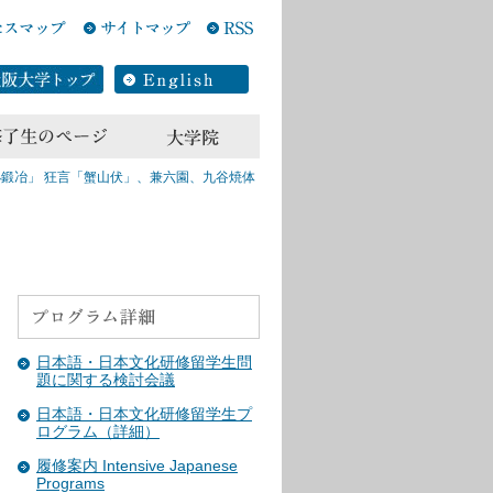
鍛冶」 狂言「蟹山伏」、兼六園、九谷焼体
日本語・日本文化研修留学生問
題に関する検討会議
日本語・日本文化研修留学生プ
ログラム（詳細）
履修案内 Intensive Japanese
Programs