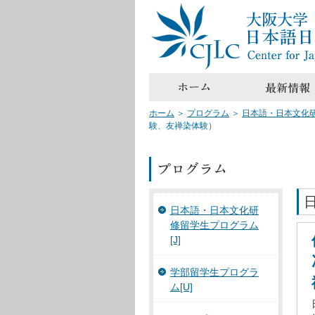
ホーム
＞
プログラム
＞
日本語・日本文化研
験、友禅染体験）
日本語・日本文化研
修留学生プログラム
[J]
学部留学生プログラ
ム[U]