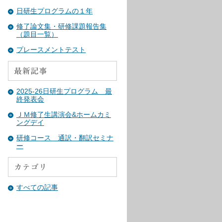
日研生プログラムの１年
修了論文集・研修課題報告集
（題目一覧）
プレースメントテスト
2025-26日研生プログラム 最
終発表会
ＪＭ修了生講演会&ホームカミ
ングデイ
研修コース 通訳・翻訳セミナ
ー
すべての記事