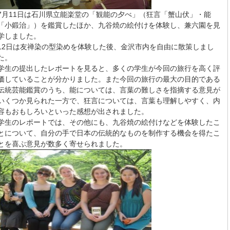
7月11日は石川県立能楽堂の「観能の夕べ」（狂言「蟹山伏」・能
「小鍛治」）を鑑賞したほか、九谷焼の絵付けを体験し、兼六園を見
学しました。
12日は友禅染の型染めを体験した後、金沢市内を自由に散策しまし
た。
学生の提出したレポートを見ると、多くの学生が今回の旅行を高く評
価していることが分かりました。また今回の旅行の最大の目的である
伝統芸能鑑賞のうち、能については、言葉の難しさを指摘する意見が
いくつか見られた一方で、狂言については、言葉も理解しやすく、内
容もおもしろいといった感想が出されました。
学生のレポートでは、その他にも、九谷焼の絵付けなどを体験したこ
とについて、自分の手で日本の伝統的なものを制作する機会を得たこ
とを喜ぶ意見が数多く寄せられました。