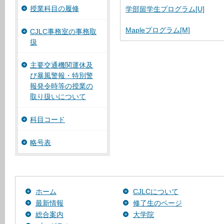
授業科目の履修
学部留学生プログラム[U]
Mapleプログラム[M]
CJLC事務室の事務取
扱
主要交通機関運休及
び暴風警報・特別警
報発令時等の授業の
取り扱いについて
科目コード
略号表
ホーム
CJLCについて
最新情報
修了生のページ
総合案内
大学院