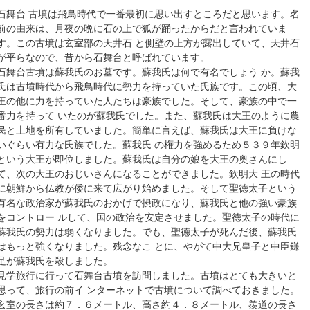
石舞台 古墳は飛鳥時代で一番最初に思い出すところだと思います。名
前の由来は、月夜の晩に石の上で狐が踊ったからだと言われていま
す。この古墳は玄室部の天井石 と側壁の上方が露出していて、天井石
が平らなので、昔から石舞台と呼ばれています。
石舞台古墳は蘇我氏のお墓です。蘇我氏は何で有名でしょう か。蘇我
氏は古墳時代から飛鳥時代に勢力を持っていた氏族です。この頃、大
王の他に力を持っていた人たちは豪族でした。そして、豪族の中で一
番力を持って いたのが蘇我氏でした。また、蘇我氏は大王のように農
民と土地を所有していました。簡単に言えば、蘇我氏は大王に負けな
いぐらい有力な氏族でした。蘇我氏 の権力を強めるため５３９年欽明
という大王が即位しました。蘇我氏は自分の娘を大王の奥さんにし
て、次の大王のおじいさんになることができました。欽明大 王の時代
に朝鮮から仏教が倭に来て広がり始めました。そして聖徳太子という
有名な政治家が蘇我氏のおかげで摂政になり、蘇我氏と他の強い豪族
をコントロー ルして、国の政治を安定させました。聖徳太子の時代に
蘇我氏の勢力は弱くなりました。でも、聖徳太子が死んだ後、蘇我氏
はもっと強くなりました。残念なこ とに、やがて中大兄皇子と中臣鎌
足が蘇我氏を殺しました。
見学旅行に行って石舞台古墳を訪問しました。古墳はとても大きいと
思って、旅行の前イ ンターネットで古墳について調べておきました。
玄室の長さは約７．６メートル、高さ約４．８メートル、羨道の長さ