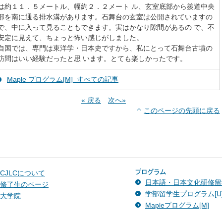
は約１１．５メートル、幅約２．２メート ル、玄室底部から羨道中央
部を南に通る排水溝があります。石舞台の玄室は公開されていますの
で、中に入って見ることもできます。実はかなり隙間があるの で、不
安定に見えて、ちょっと怖い感じがしました。
自国では、専門は東洋学・日本史ですから、私にとって石舞台古墳の
訪問はいい経験だったと思 います。とても楽しかったです。
Maple プログラム[M]_すべての記事
« 戻る
次へ»
このページの先頭に戻る
CJLCについて
日本語・日本文化研修留学
修了生のページ
学部留学生プログラム[U
大学院
Mapleプログラム[M]