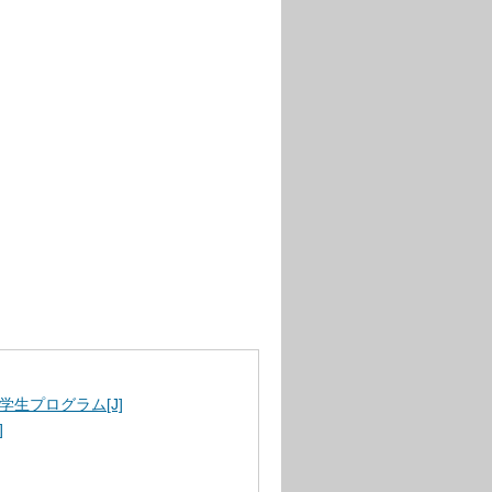
生プログラム[J]
]