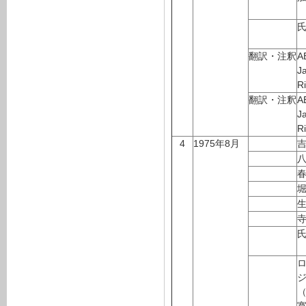
翻訳・注釈
A
J
R
翻訳・注釈
A
J
R
4
1975年8月
ロ