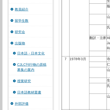
教員紹介
留学生数
研究会
翻訳・注釈
A
J
出版物
R
日本語・日本文化
7
1978年3月
CJLC刊行物の原稿
募集の案内
授業研究
日本語教材叢書
外部評価