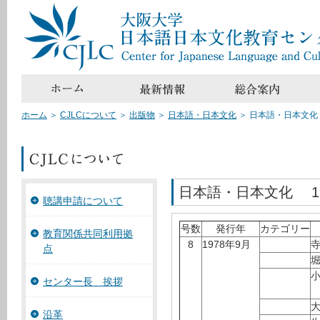
ホーム
＞
CJLCについて
＞
出版物
＞
日本語・日本文化
＞
日本語・日本文化 
日本語・日本文化 19
聴講申請について
号数
発行年
カテゴリー
教育関係共同利用拠
8
1978年9月
点
センター長 挨拶
沿革